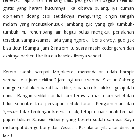
terlewat. Tapi tuhan memang baik, petugas membagikan selimut
gratis yang haram hukumnya jika dibawa pulang, iya cuman
dipinjemin doang tapi setidaknya mengurangi dingin tengah
malam yang menusuk-nusuk jambang gue yang gak tumbuh-
tumbuh ini. Penumpang lain begitu pulas mengikuti perjalanan
tersebut sampai-sampai ada yang ngorok ! berisik woy, gue gak
bisa tidur ! Sampai jam 2 malem itu suara masih kedengeran dan
akhirnya berhenti ketika dia keselek ilernya sendiri.
Kereta sudah sampai Mojokerto, menandakan udah hampir
sampai ke tujuan. sekitar 2 jam lagi untuk sampai Stasiun Gubeng
dan gue usahakan pakai buat tidur, rebahan dikit plekk... gelap dah
dunia.. Bangun sedikit dan liat jam ternyata masih jam set 4 dan
tidur sebentar lalu persiapan untuk turun. Pengumuman dari
Speaker
tidak terdengar karena rusak, tetapi diluar sudah terlihat
papan tulisan Stasiun Gubeng yang berarti sudah sampai. Saya
melompat dari gerbong dan Yessss.... Perjalanan gila akan dimulai
lagi !