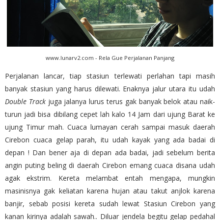
www.lunarv2.com - Rela Gue Perjalanan Panjang
Perjalanan lancar, tiap stasiun terlewati perlahan tapi masih
banyak stasiun yang harus dilewati. Enaknya jalur utara itu udah
Double Track
juga jalanya lurus terus gak banyak belok atau naik-
turun jadi bisa dibilang cepet lah kalo 14 Jam dari ujung Barat ke
ujung Timur mah. Cuaca lumayan cerah sampai masuk daerah
Cirebon cuaca gelap parah, itu udah kayak yang ada badai di
depan ! Dan bener aja di depan ada badai, jadi sebelum berita
angin puting beling di daerah Cirebon emang cuaca disana udah
agak ekstrim. Kereta melambat entah mengapa, mungkin
masinisnya gak keliatan karena hujan atau takut anjlok karena
banjir, sebab posisi kereta sudah lewat Stasiun Cirebon yang
kanan kirinya adalah sawah.. Diluar jendela begitu gelap pedahal