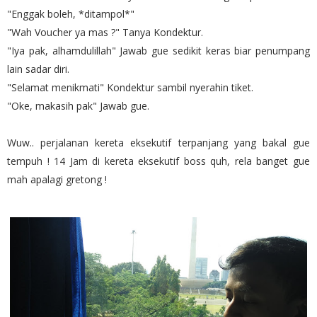
"Enggak boleh, *ditampol*"
"Wah Voucher ya mas ?" Tanya Kondektur.
"Iya pak, alhamdulillah" Jawab gue sedikit keras biar penumpang
lain sadar diri.
"Selamat menikmati" Kondektur sambil nyerahin tiket.
"Oke, makasih pak" Jawab gue.
Wuw.. perjalanan kereta eksekutif terpanjang yang bakal gue
tempuh ! 14 Jam di kereta eksekutif boss quh, rela banget gue
mah apalagi gretong !