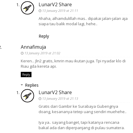
LunarV2 Share
13 January 2019 at 21:11
Ahaha, alhamdulillah mas.. dipakai jalan-jalan aja
siapa tau balik modal lagi, hehe..
Reply
Annafimuja
13 January 2019 at 21:02
Keren... Jln2 gratis, kmrin mau ikutan juga. Tpi nyadar klo di
Riau gda kereta api.
Reply
Replies
LunarV2 Share
13 January 2019 at 21:13
Gratis dari Gambir ke Surabaya Gubengnya
doang, kesananya tetep uang sendiri muehehe..
Iya ya.. sayang banget, tapi katanya rencana
bakal ada dan diperpanjang di pulau sumatera.