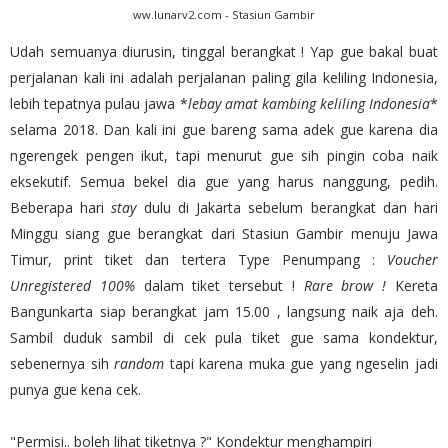
ww.lunarv2.com - Stasiun Gambir
Udah semuanya diurusin, tinggal berangkat ! Yap gue bakal buat
perjalanan kali ini adalah perjalanan paling gila keliling Indonesia,
lebih tepatnya pulau jawa *
lebay amat kambing keliling Indonesia
*
selama 2018. Dan kali ini gue bareng sama adek gue karena dia
ngerengek pengen ikut, tapi menurut gue sih pingin coba naik
eksekutif. Semua bekel dia gue yang harus nanggung, pedih.
Beberapa hari
stay
dulu di Jakarta sebelum berangkat dan hari
Minggu siang gue berangkat dari Stasiun Gambir menuju Jawa
Timur, print tiket dan tertera Type Penumpang :
Voucher
Unregistered 100%
dalam tiket tersebut !
Rare brow !
Kereta
Bangunkarta siap berangkat jam 15.00 , langsung naik aja deh.
Sambil duduk sambil di cek pula tiket gue sama kondektur,
sebenernya sih
random
tapi karena muka gue yang ngeselin jadi
punya gue kena cek.
"Permisi.. boleh lihat tiketnya ?" Kondektur menghampiri