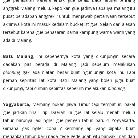
gue penasaran karena emak gue selalu baca artikel tentang
anggrek Malang melulu, kepo kan gue jadinya ! apa iya malang itu
pusat peradaban anggrek ? untuk menjawab pertanyaan tersebut
akhirnya kota ini masuk kedalam bucketlist gue. Selain dari alesan
tersebut karena gue penasaran sama kampung warna-warni yang
ada di Malang.
Batu Malang
, ini sebenernya kota yang dikunjungin secara
dadakan pas berada di Malang. Jadi sebelum melakukan
planning
gak ada niatan besar buat ngunjungin kota ini. Tapi
pernah sepintas liat kota Batu Malang yang boleh juga buat
dikunjungi, tapi cuman sepintas sebelum melakukan
planning
.
Yogyakarta
, Memang bukan Jawa Timur tapi tempat ini bakal
gue jadikan final Trip. Daerah ini gue liat selalu meriah melulu
tahun barunya jadi ngiler gue pengen tahun baru di Yogyakarta.
Gimana gak ngiler coba ? kembang api yang dipakai buat
meriahkan tahun baru pada gede-gede udah gitu banyak ! nah dari