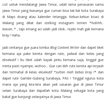
List
untuk mendatangi Jawa Timur, udah lama penasaran sama
Jawa Timur yang biasanya gue cuman bisa liat-liat kota Surabaya
di Maps doang atau kalender tetangga. Kebun-kebun koaci di
Malang yang diliat dari
stalking
instagram temen *
hidiihh..
kasian..
* , tapi emang aci udah jadi cilok.. rejeki mah gak kemana
bray ! Haha..
Jadi ceritanya gue juara lomba
Blog Content Writer
dan dapet tiket
kemana aja pake kereta dengan rute, jadwal dan kelas yang
eksekutif ! Itu tiket udah kayak pintu kemana saja, tinggal gue
minta pasti nyampe, wohoo... Gue cari deh rute kereta api terjauh
dan termahal di kelas eksekutif *
sultan mah bebas bray !
* dan
dapet rute Gambir-Gubeng Surabaya, PAS ! Tinggal ngurus kota
mana aja yang kira-kira akan jadi sasaran gue di Jawa Timur
selain Surabaya dan dapatlah kota Malang sebagai kota yang
bakal gue kunjungi selanjutnya di Jawa Timur.