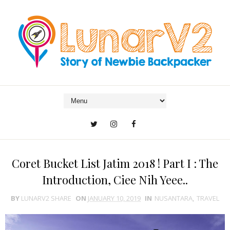
Coret Bucket List Jatim 2018 ! Part I : The
Introduction, Ciee Nih Yeee..
BY
LUNARV2 SHARE
ON
JANUARY 10, 2019
IN
NUSANTARA
,
TRAVEL