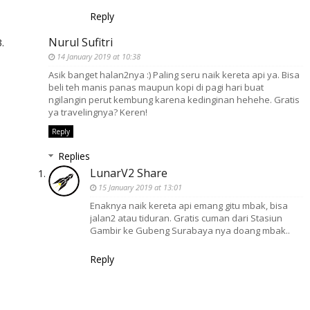
Reply
Nurul Sufitri
14 January 2019 at 10:38
Asik banget halan2nya :) Paling seru naik kereta api ya. Bisa
beli teh manis panas maupun kopi di pagi hari buat
ngilangin perut kembung karena kedinginan hehehe. Gratis
ya travelingnya? Keren!
Reply
Replies
LunarV2 Share
15 January 2019 at 13:01
Enaknya naik kereta api emang gitu mbak, bisa
jalan2 atau tiduran. Gratis cuman dari Stasiun
Gambir ke Gubeng Surabaya nya doang mbak..
Reply