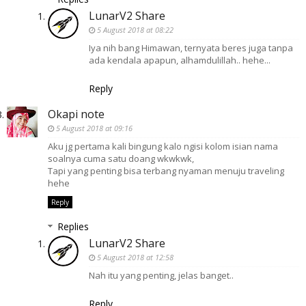
LunarV2 Share
5 August 2018 at 08:22
Iya nih bang Himawan, ternyata beres juga tanpa
ada kendala apapun, alhamdulillah.. hehe...
Reply
Okapi note
5 August 2018 at 09:16
Aku jg pertama kali bingung kalo ngisi kolom isian nama
soalnya cuma satu doang wkwkwk,
Tapi yang penting bisa terbang nyaman menuju traveling
hehe
Reply
Replies
LunarV2 Share
5 August 2018 at 12:58
Nah itu yang penting, jelas banget..
Reply