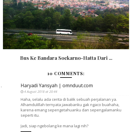
Bus Ke Bandara Soekarno-Hatta Dari ...
10 COMMENTS:
Haryadi Yansyah | omnduut.com
4 August 2018 at 20:44
Haha, selalu ada cerita di balik sebuah perjalanan ya.
Alhamdulillah ternyata jawabanku gak ngaco buahaha,
karena emang sepengetahuanku dan sepengalamanku
seperti itu.
Jadi, siap ngebolang ke mana lagi nih?