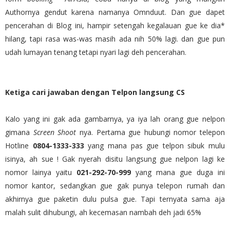
Authornya gendut karena namanya Omnduut. Dan gue dapet
pencerahan di Blog ini, hampir setengah kegalauan gue ke dia*
hilang, tapi rasa was-was masih ada nih 50% lagi. dan gue pun
udah lumayan tenang tetapi nyari lagi deh pencerahan.
Ketiga cari jawaban dengan Telpon langsung CS
Kalo yang ini gak ada gambarnya, ya iya lah orang gue nelpon
gimana
Screen Shoot
nya. Pertama gue hubungi nomor telepon
Hotline
0804-1333-333
yang mana pas gue telpon sibuk mulu
isinya, ah sue ! Gak nyerah disitu langsung gue nelpon lagi ke
nomor lainya yaitu
021-292-70-999
yang mana gue duga ini
nomor kantor, sedangkan gue gak punya telepon rumah dan
akhirnya gue paketin dulu pulsa gue. Tapi ternyata sama aja
malah sulit dihubungi, ah kecemasan nambah deh jadi 65%