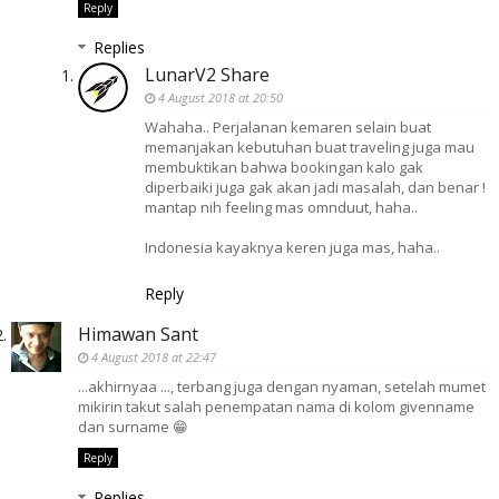
Reply
Replies
LunarV2 Share
4 August 2018 at 20:50
Wahaha.. Perjalanan kemaren selain buat
memanjakan kebutuhan buat traveling juga mau
membuktikan bahwa bookingan kalo gak
diperbaiki juga gak akan jadi masalah, dan benar !
mantap nih feeling mas omnduut, haha..
Indonesia kayaknya keren juga mas, haha..
Reply
Himawan Sant
4 August 2018 at 22:47
...akhirnyaa ..., terbang juga dengan nyaman, setelah mumet
mikirin takut salah penempatan nama di kolom givenname
dan surname 😁
Reply
Replies