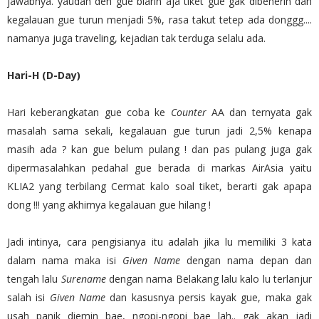
jawabnya. yaudah deh gue biarin aja tiket gue gak dibenerin dan
kegalauan gue turun menjadi 5%, rasa takut tetep ada donggg....
namanya juga traveling, kejadian tak terduga selalu ada.
Hari-H (D-Day)
Hari keberangkatan gue coba ke
Counter
AA dan ternyata gak
masalah sama sekali, kegalauan gue turun jadi 2,5% kenapa
masih ada ? kan gue belum pulang ! dan pas pulang juga gak
dipermasalahkan pedahal gue berada di markas AirAsia yaitu
KLIA2 yang terbilang Cermat kalo soal tiket, berarti gak apapa
dong !!! yang akhirnya kegalauan gue hilang !
Jadi intinya, cara pengisianya itu adalah jika lu memiliki 3 kata
dalam nama maka isi
Given Name
dengan nama depan dan
tengah lalu
Surename
dengan nama Belakang lalu kalo lu terlanjur
salah isi
Given Name
dan kasusnya persis kayak gue, maka gak
usah panik diemin bae, ngopi-ngopi bae lah.. gak akan jadi