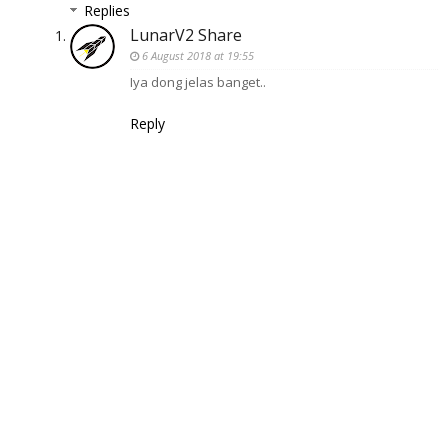
Replies
LunarV2 Share
6 August 2018 at 19:55
Iya dong jelas banget..
Reply