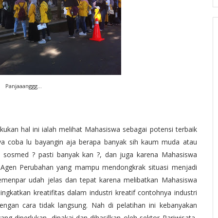
Panjaaanggg...
n hal ini ialah melihat Mahasiswa sebagai potensi terbaik
 ya coba lu bayangin aja berapa banyak sih kaum muda atau
i sosmed ? pasti banyak kan ?, dan juga karena Mahasiswa
i Agen Perubahan yang mampu mendongkrak situasi menjadi
 Kemenpar udah jelas dan tepat karena melibatkan Mahasiswa
ngkatkan kreatifitas dalam industri kreatif contohnya industri
engan cara tidak langsung. Nah di pelatihan ini kebanyakan
ang diperlukan, dipakai dan dihasilkan oleh sektor Pariwisata,