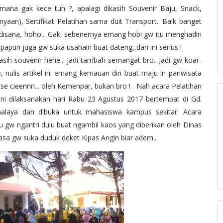
mana gak kece tuh ?, apalagi dikasih Souvenir Baju, Snack,
yaan), Sertifikat Pelatihan sama duit Transport.. Baik banget
disana, hoho... Gak, sebenernya emang hobi gw itu menghadiri
papun juga gw suka usahain buat dateng, dan ini serius !
ih souvenir hehe... jadi tambah semangat bro.. Jadi gw koar-
 nulis artikel ini emang kemauan diri buat maju in pariwisata
e cieennn... oleh Kemenpar, bukan bro ! . Nah acara Pelatihan
i dilaksanakan hari Rabu 23 Agustus 2017 bertempat di Gd.
kmalaya dan dibuka untuk mahasiswa kampus sekitar. Acara
tu gw ngantri dulu buat ngambil kaos yang diberikan oleh Dinas
 biasa gw suka duduk deket Kipas Angin biar adem..