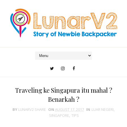
Traveling ke Singapura itu mahal ?
Benarkah ?
BY
LUNARV2 SHARE
ON
AUGUST 17, 2017
IN
LUAR NEGERI
,
SINGAPORE
,
TIPS