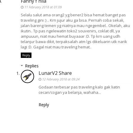
Fanny f nila
11 February 2018 at 01:09
Selalu salut ama orang2 yg bener2 bisa hemat banget pas
traveling gini :) .. Krn jujur aku ga bisa. Pernah coba sekali,
jalan bareng temen yg niatnya mau ngegembel.. Okelah, aku
ikutin.. Tp pas ngelewatin toko2 souvenirs, coklat dll, ya
ampuuun, niat mau hemat buyaaar :D. Tp krn uang udh
telanjur bawa dikit, terpaksalah atm lgs dikeluarin utk narik
lagi :D. Gagal niat mau traveling hemat..
Reply
Replies
LunarV2 Share
12 February 2018 at 09:24
Godaan terbesar pas traveling kalo gak liatin
cecan/cogan ya belanja, wahaha...
Reply