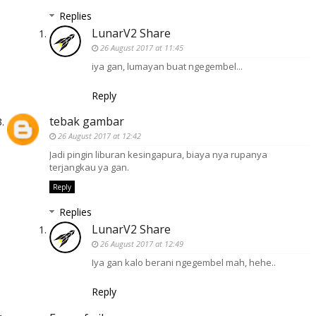
Replies
LunarV2 Share
26 August 2017 at 11:45
iya gan, lumayan buat ngegembel...
Reply
tebak gambar
26 August 2017 at 12:42
Jadi pingin liburan kesingapura, biaya nya rupanya
terjangkau ya gan.
Reply
Replies
LunarV2 Share
26 August 2017 at 12:49
Iya gan kalo berani ngegembel mah, hehe..
Reply