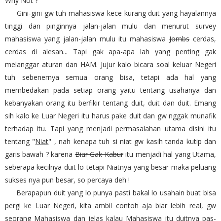
Why Not ?
Gini-gini gw tuh mahasiswa kece kurang duit yang hayalannya
tinggi dan pinginnya jalan-jalan mulu dan menurut survey
mahasiswa yang jalan-jalan mulu itu mahasiswa
Jombs
cerdas,
cerdas di alesan... Tapi gak apa-apa lah yang penting gak
melanggar aturan dan HAM. Jujur kalo bicara soal keluar Negeri
tuh sebenernya semua orang bisa, tetapi ada hal yang
membedakan pada setiap orang yaitu tentang usahanya dan
kebanyakan orang itu berfikir tentang duit, duit dan duit. Emang
sih kalo ke Luar Negeri itu harus pake duit dan gw nggak munafik
terhadap itu. Tapi yang menjadi permasalahan utama disini itu
tentang "
Niat
" , nah kenapa tuh si niat gw kasih tanda kutip dan
garis bawah ? karena
Biar Gak Kabur
itu menjadi hal yang Utama,
seberapa kecilnya duit lo tetapi Niatnya yang besar maka peluang
sukses nya pun besar, so percaya deh !
Berapapun duit yang lo punya pasti bakal lo usahain buat bisa
pergi ke Luar Negeri, kita ambil contoh aja biar lebih real, gw
seorang Mahasiswa dan jelas kalau Mahasiswa itu duitnya pas-