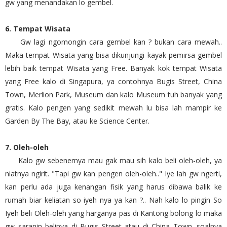
gw yang menandakan lo gembel.
6. Tempat Wisata
Gw lagi ngomongin cara gembel kan ? bukan cara mewah..
Maka tempat Wisata yang bisa dikunjungi kayak pemirsa gembel
lebih baik tempat Wisata yang Free. Banyak kok tempat Wisata
yang Free kalo di Singapura, ya contohnya Bugis Street, China
Town, Merlion Park, Museum dan kalo Museum tuh banyak yang
gratis. Kalo pengen yang sedikit mewah lu bisa lah mampir ke
Garden By The Bay, atau ke Science Center.
7. Oleh-oleh
Kalo gw sebenernya mau gak mau sih kalo beli oleh-oleh, ya
niatnya ngirit. "Tapi gw kan pengen oleh-oleh.." Iye lah gw ngerti,
kan perlu ada juga kenangan fisik yang harus dibawa balik ke
rumah biar keliatan so iyeh nya ya kan ?.. Nah kalo lo pingin So
Iyeh beli Oleh-oleh yang harganya pas di Kantong bolong lo maka
gw saranin belinya di Bugis Street atau di China Town. soalnya