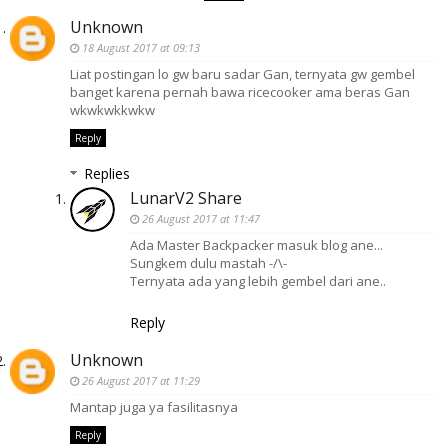
Unknown
18 August 2017 at 09:13
Liat postingan lo gw baru sadar Gan, ternyata gw gembel
banget karena pernah bawa ricecooker ama beras Gan
wkwkwkkwkw
Reply
Replies
LunarV2 Share
26 August 2017 at 11:47
Ada Master Backpacker masuk blog ane...
Sungkem dulu mastah -/\-
Ternyata ada yang lebih gembel dari ane..
Reply
Unknown
26 August 2017 at 11:29
Mantap juga ya fasilitasnya
Reply