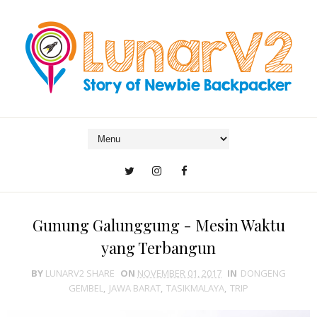
Gunung Galunggung - Mesin Waktu
yang Terbangun
BY
LUNARV2 SHARE
ON
NOVEMBER 01, 2017
IN
DONGENG
GEMBEL
,
JAWA BARAT
,
TASIKMALAYA
,
TRIP