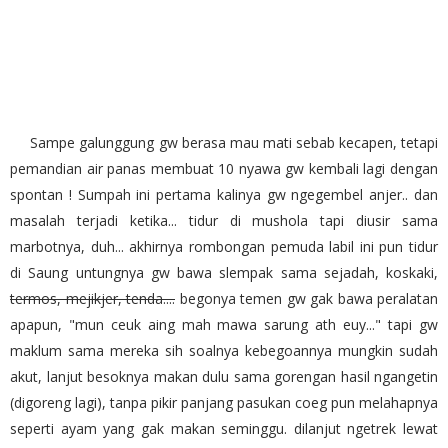
Sampe galunggung gw berasa mau mati sebab kecapen, tetapi
pemandian air panas membuat 10 nyawa gw kembali lagi dengan
spontan ! Sumpah ini pertama kalinya gw ngegembel anjer.. dan
masalah terjadi ketika... tidur di mushola tapi diusir sama
marbotnya, duh... akhirnya rombongan pemuda labil ini pun tidur
di Saung untungnya gw bawa slempak sama sejadah, koskaki,
termos, mejikjer, tenda....
begonya temen gw gak bawa peralatan
apapun, "mun ceuk aing mah mawa sarung ath euy..." tapi gw
maklum sama mereka sih soalnya kebegoannya mungkin sudah
akut, lanjut besoknya makan dulu sama gorengan hasil ngangetin
(digoreng lagi), tanpa pikir panjang pasukan coeg pun melahapnya
seperti ayam yang gak makan seminggu. dilanjut ngetrek lewat